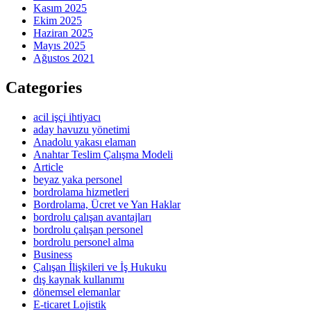
Kasım 2025
Ekim 2025
Haziran 2025
Mayıs 2025
Ağustos 2021
Categories
acil işçi ihtiyacı
aday havuzu yönetimi
Anadolu yakası elaman
Anahtar Teslim Çalışma Modeli
Article
beyaz yaka personel
bordrolama hizmetleri
Bordrolama, Ücret ve Yan Haklar
bordrolu çalışan avantajları
bordrolu çalışan personel
bordrolu personel alma
Business
Çalışan İlişkileri ve İş Hukuku
dış kaynak kullanımı
dönemsel elemanlar
E-ticaret Lojistik