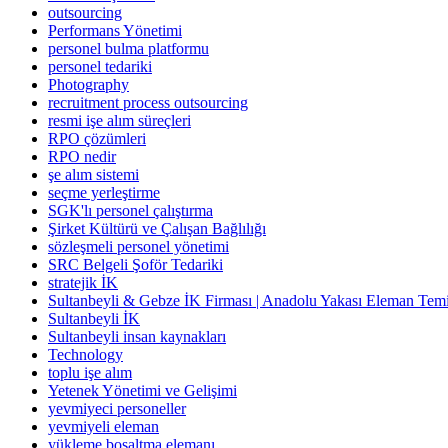
outsourcing
Performans Yönetimi
personel bulma platformu
personel tedariki
Photography
recruitment process outsourcing
resmi işe alım süreçleri
RPO çözümleri
RPO nedir
şe alım sistemi
seçme yerleştirme
SGK'lı personel çalıştırma
Şirket Kültürü ve Çalışan Bağlılığı
sözleşmeli personel yönetimi
SRC Belgeli Şoför Tedariki
stratejik İK
Sultanbeyli & Gebze İK Firması | Anadolu Yakası Eleman Temi
Sultanbeyli İK
Sultanbeyli insan kaynakları
Technology
toplu işe alım
Yetenek Yönetimi ve Gelişimi
yevmiyeci personeller
yevmiyeli eleman
yükleme boşaltma elemanı