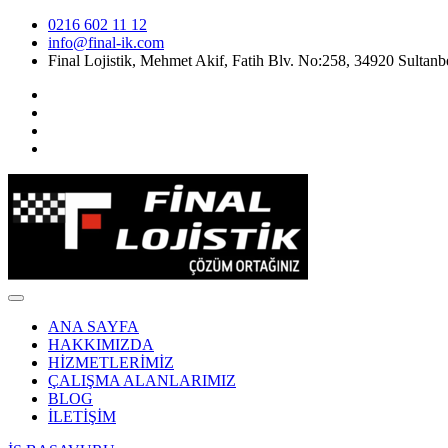
0216 602 11 12
info@final-ik.com
Final Lojistik, Mehmet Akif, Fatih Blv. No:258, 34920 Sultanbe
ANA SAYFA
HAKKIMIZDA
HİZMETLERİMİZ
ÇALIŞMA ALANLARIMIZ
BLOG
İLETİŞİM