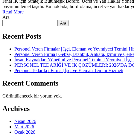
Final IK için Stratejik Bütünleşik Bordro, Ücret ve Yan Haklar Yöneti
başarının temel taşıdır. Bu noktada, bordrolama, ücret ve yan haklar y
Read More
Ara
Ara
Recent Posts
Personel Veren Firmalar | İşçi, Eleman ve Yevmiyeci Temini Hi
Personel Veren Firma | Gebze, İstanbul, Ankara, İzmir ve Çer
İnsan Kaynakları Yönetimi ve Personel Temini | Yevmiyeli İşç
PERSONEL TEDARİĞİ VE İK ÇÖZÜMLERİ: 2026’DA
Personel Tedarikçi Firma | İşçi ve Eleman Temini Hizmeti
Recent Comments
Görüntülenecek bir yorum yok.
Archives
Nisan 2026
Mart 2026
Ocak 2026