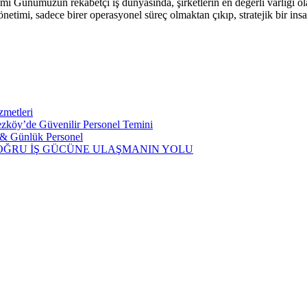
mi Günümüzün rekabetçi iş dünyasında, şirketlerin en değerli varlığı ola
önetimi, sadece birer operasyonel süreç olmaktan çıkıp, stratejik bir in
zmetleri
kezköy’de Güvenilir Personel Temini
i & Günlük Personel
 DOĞRU İŞ GÜCÜNE ULAŞMANIN YOLU