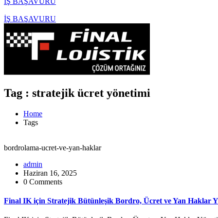
İŞ BAŞAVURU
İŞ BAŞAVURU
Tag : stratejik ücret yönetimi
Home
Tags
bordrolama-ucret-ve-yan-haklar
admin
Haziran 16, 2025
0 Comments
Final IK için Stratejik Bütünleşik Bordro, Ücret ve Yan Haklar 