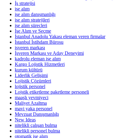
İş stratejisi
işe alım
işe alım danışmanlığı
işe alım stratejileri
işe alım süreçleri
İşe Alım ve Seçme
İstanbul Anadolu Yakası eleman veren firmalar
İstanbul İstihdam Bürosu
işveren markası
İşveren Markası ve Aday Deneyimi
kadrolu eleman işe alım
Kargo Lojistik Hizmetleri
kurum kültürü
Liderlik Gelişimi
Lojistik Çözümleri
lojistik personel
Lojstik etiketleme paketleme personeli
maaşlı yevmiyeci
Maliyet Azaltma
mavi yaka personel
Mevzuat Danışmanlığı
New Ideas
nitelikli çalışan bulma
nitelikli personel bulma
otomatik işe alım