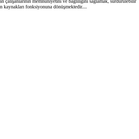
n çalışanlarının memnuniyetini ve bağlılığını sağlamak, sürdürülebilir
san kaynakları fonksiyonuna dönüşmektedir....