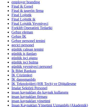
employer branding
Final ik Genel
Final ik taşerön firma
Final Lojistik
Final Lojistik ik
Final Lojsitik Yevmiyeci
Forklift Operatörü Tedariki
Gebze eleman
Gebze İK
Gebze personel temini
geçici personel
günlük çalışan temini
günlük iş ilanları
günlük işçi ajansı
günlük işçi bulma
günlük yevmiyeci personel
İk Bilgi Bankası
İK Çözümleri
İK danışmanlığı
İK Teknolojileri (HR Tech) ve Dijitalleşme
İmalat Sektörü Personel
insan kaynakları dış kaynak kullanımı
insan kaynakları firması
insan kaynakları yönetimi
İnsan Kaynakları Yönetimi Uzmanlığı (Akademik)